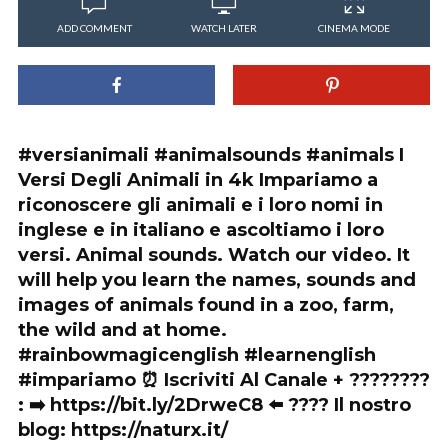
ADD COMMENT
WATCH LATER
CINEMA MODE
#versianimali #animalsounds #animals I
Versi Degli Animali in 4k Impariamo a
riconoscere gli animali e i loro nomi in
inglese e in italiano e ascoltiamo i loro
versi. Animal sounds. Watch our video. It
will help you learn the names, sounds and
images of animals found in a zoo, farm,
the wild and at home.
#rainbowmagicenglish #learnenglish
#impariamo ⏰ Iscriviti Al Canale + ????????
: ➡️ https://bit.ly/2DrweC8 ⬅️ ???? Il nostro
blog: https://naturx.it/