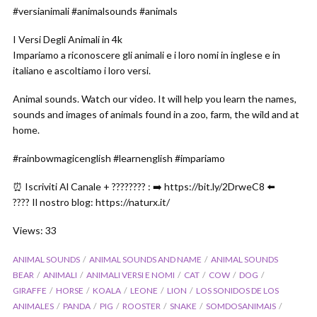
#versianimali #animalsounds #animals
I Versi Degli Animali in 4k
Impariamo a riconoscere gli animali e i loro nomi in inglese e in
italiano e ascoltiamo i loro versi.
Animal sounds. Watch our video. It will help you learn the names,
sounds and images of animals found in a zoo, farm, the wild and at
home.
#rainbowmagicenglish #learnenglish #impariamo
⏰ Iscriviti Al Canale + ???????? : ➡️ https://bit.ly/2DrweC8 ⬅️
???? Il nostro blog: https://naturx.it/
Views: 33
ANIMAL SOUNDS
ANIMAL SOUNDS AND NAME
ANIMAL SOUNDS
BEAR
ANIMALI
ANIMALI VERSI E NOMI
CAT
COW
DOG
GIRAFFE
HORSE
KOALA
LEONE
LION
LOS SONIDOS DE LOS
ANIMALES
PANDA
PIG
ROOSTER
SNAKE
SOMDOSANIMAIS