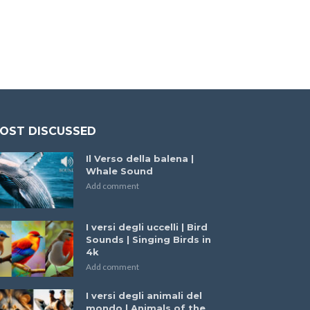
OST DISCUSSED
Il Verso della balena |
Whale Sound
Add comment
I versi degli uccelli | Bird
Sounds | Singing Birds in
4k
Add comment
I versi degli animali del
mondo | Animals of the