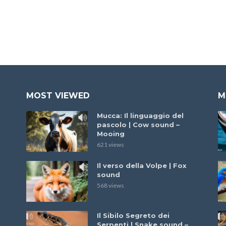
MOST VIEWED
M
Mucca: Il linguaggio del
pascolo | Cow sound –
Mooing
621 views
Il verso della Volpe | Fox
sound
568 views
Il Sibilo Segreto dei
Serpenti | Snake sound –