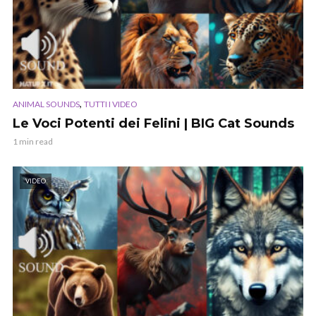
,
ANIMAL SOUNDS
TUTTI I VIDEO
Le Voci Potenti dei Felini | BIG Cat Sounds
1 min read
VIDEO