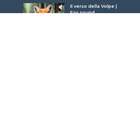
Il verso della Volpe |
Fox sound
568 views
Il Sibilo Segreto dei
Serpenti | Snake
sound – Hissing
sound
548 views
MOST DISCUSSED
Il richiamo del
pavone | Peacock
Sound
Add comment
Il grido selvaggio
del Puma | Puma
Cougar Sounds
Add comment