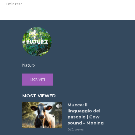
1 min read
Naturx
ISCRIVITI
MOST VIEWED
Mucca: Il
linguaggio del
pascolo | Cow
sound – Mooing
621 views