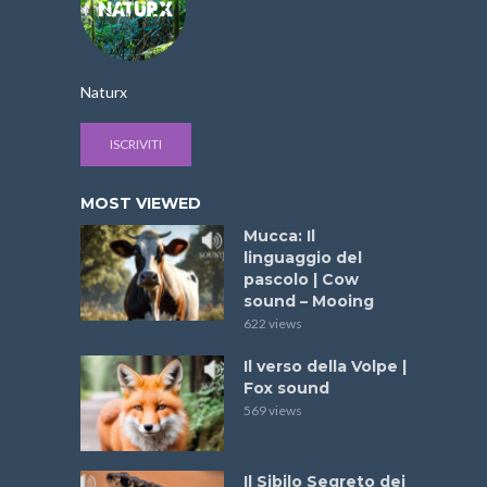
Naturx
ISCRIVITI
MOST VIEWED
Mucca: Il
linguaggio del
pascolo | Cow
sound – Mooing
622 views
Il verso della Volpe |
Fox sound
569 views
Il Sibilo Segreto dei