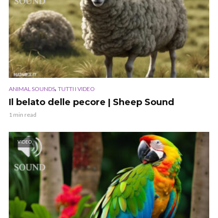
,
ANIMAL SOUNDS
TUTTI I VIDEO
Il belato delle pecore | Sheep Sound
1 min read
VIDEO