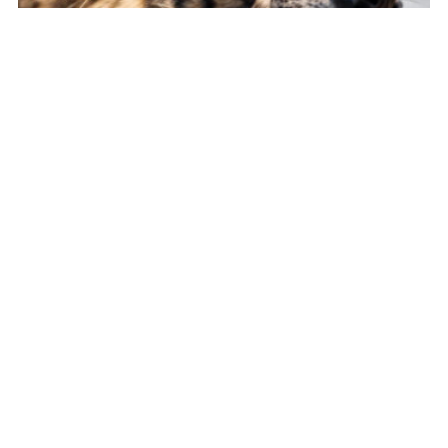
,
ANIMAL SOUNDS
TUTTI I VIDEO
La risata della iena | Hyena sound – Hyena
laughing sound
1 min read
VIDEO