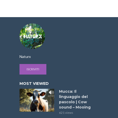
Naturx
ISCRIVITI
MOST VIEWED
Mucca: Il
linguaggio del
pascolo | Cow
sound – Mooing
621 views