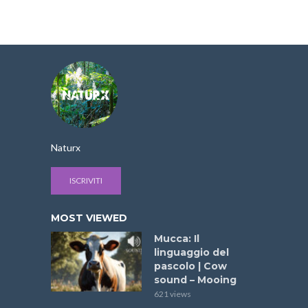
Naturx
ISCRIVITI
MOST VIEWED
Mucca: Il
linguaggio del
pascolo | Cow
sound – Mooing
621 views