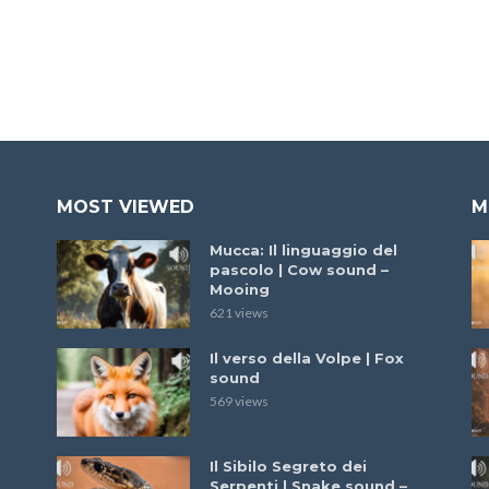
MOST VIEWED
M
Mucca: Il linguaggio del
pascolo | Cow sound –
Mooing
621 views
Il verso della Volpe | Fox
sound
569 views
Il Sibilo Segreto dei
Serpenti | Snake sound –