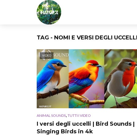
TAG - NOMI E VERSI DEGLI UCCELL
VIDEO
,
ANIMAL SOUNDS
TUTTI I VIDEO
I versi degli uccelli | Bird Sounds |
Singing Birds in 4k