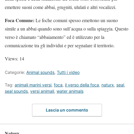
emettere suoni come abbai, grugniti, ululati e altri vocalizzi.
Foca Comune:
Le foche comuni spesso emettono un suono
simile a un abbai quando sono sull’acqua o sulla spiaggia. Questo
verso è chiamato “abbaiamento” ed è utilizzato per la
comunicazione tra gli individui e per segnalare il territorio.
Views: 14
Categorie:
Animal sounds
,
Tutti i video
Tag:
animali marini versi
,
foca
,
il verso della foca
,
naturx
,
seal
,
seal sounds
,
versi animali
,
water animals
Lascia un commento
Naturx