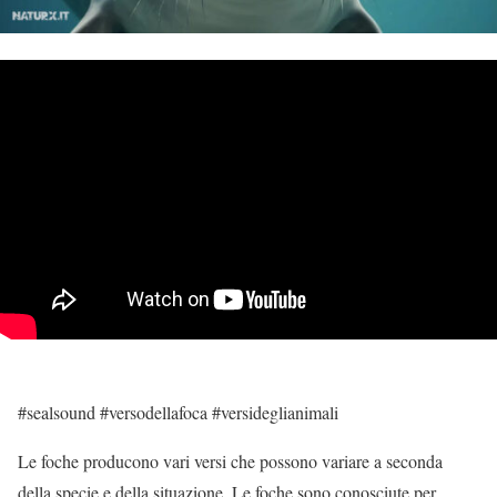
#sealsound #versodellafoca #versideglianimali
Le foche producono vari versi che possono variare a seconda
della specie e della situazione. Le foche sono conosciute per