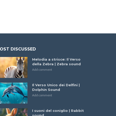
OST DISCUSSED
Melodia a strisce: Il Verso
della Zebra | Zebra sound
Add comment
Il Verso Unico dei Delfini |
Dolphin Sound
Add comment
I suoni del coniglio | Rabbit
sound