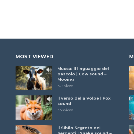
MOST VIEWED
M
Mucca: Il linguaggio del
pascolo | Cow sound –
Mooing
621 views
Il verso della Volpe | Fox
sound
568 views
Il Sibilo Segreto dei
Serpenti | Snake sound –