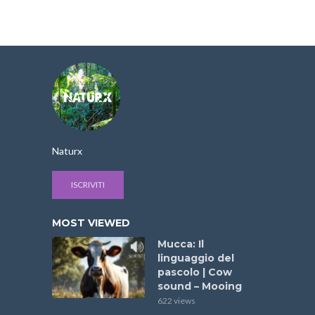
Naturx
ISCRIVITI
MOST VIEWED
Mucca: Il
linguaggio del
pascolo | Cow
sound – Mooing
622 views