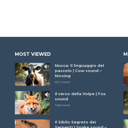
MOST VIEWED
M
Mucca: Il linguaggio del
pascolo | Cow sound –
Mooing
621 views
Il verso della Volpe | Fox
sound
568 views
Il Sibilo Segreto dei
Serpenti | Snake sound –