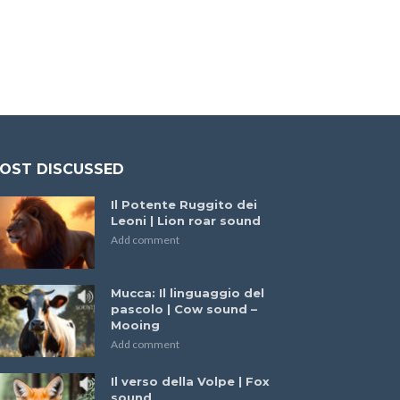
OST DISCUSSED
Il Potente Ruggito dei
Leoni | Lion roar sound
Add comment
Mucca: Il linguaggio del
pascolo | Cow sound –
Mooing
Add comment
Il verso della Volpe | Fox
sound