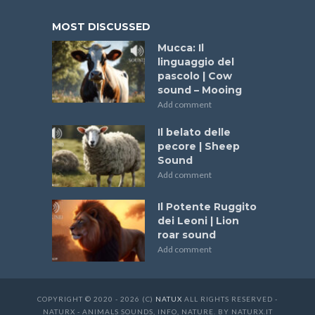
MOST DISCUSSED
Mucca: Il
linguaggio del
pascolo | Cow
sound – Mooing
Add comment
Il belato delle
pecore | Sheep
Sound
Add comment
Il Potente Ruggito
dei Leoni | Lion
roar sound
Add comment
COPYRIGHT © 2020 - 2026 (C)
NATUX
ALL RIGHTS RESERVED -
NATURX - ANIMALS SOUNDS, INFO, NATURE. BY NATURX.IT