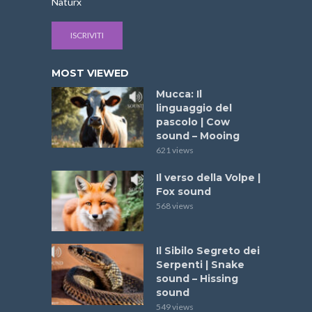
Naturx
ISCRIVITI
MOST VIEWED
Mucca: Il
linguaggio del
pascolo | Cow
sound – Mooing
621 views
Il verso della Volpe |
Fox sound
568 views
Il Sibilo Segreto dei
Serpenti | Snake
sound – Hissing
sound
549 views