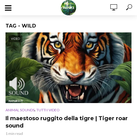
TAG - WILD
VIDEO
,
ANIMAL SOUNDS
TUTTI I VIDEO
Il maestoso ruggito della tigre | Tiger roar
sound
1 min read