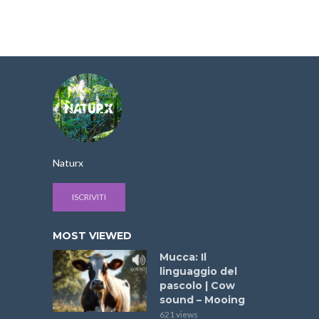
Naturx
ISCRIVITI
MOST VIEWED
Mucca: Il
linguaggio del
pascolo | Cow
sound – Mooing
621 views