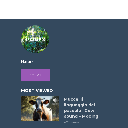
Naturx
ISCRIVITI
MOST VIEWED
Mucca: Il
linguaggio del
pascolo | Cow
sound – Mooing
621 views