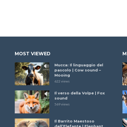
MOST VIEWED
M
Mucca: Il linguaggio del
pascolo | Cow sound –
Mooing
622 views
Il verso della Volpe | Fox
sound
569 views
Il Barrito Maestoso
dell’Elefante | Elephant