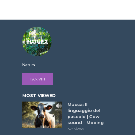
Naturx
ISCRIVITI
MOST VIEWED
Mucca: Il
linguaggio del
pascolo | Cow
sound – Mooing
621 views