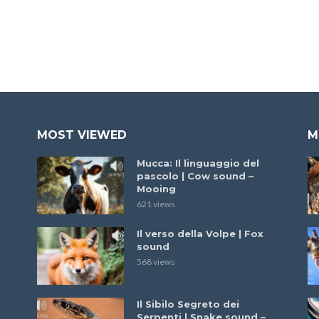
MOST VIEWED
M
Mucca: Il linguaggio del
pascolo | Cow sound –
Mooing
621 views
Il verso della Volpe | Fox
sound
568 views
Il Sibilo Segreto dei
Serpenti | Snake sound –