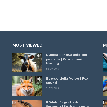
MOST VIEWED
M
Mucca: Il linguaggio del
pascolo | Cow sound –
Mooing
621 views
Il verso della Volpe | Fox
sound
569 views
Il Sibilo Segreto dei
Serpenti | Snake sound –