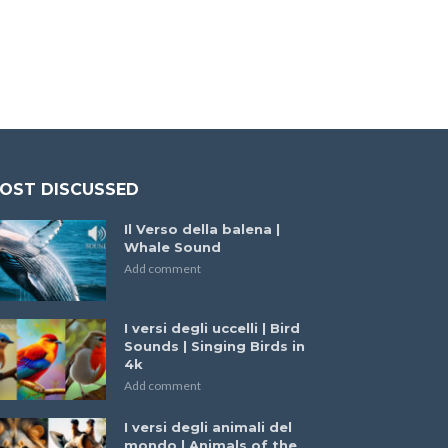
OST DISCUSSED
Il Verso della balena |
Whale Sound
Add comment
I versi degli uccelli | Bird
Sounds | Singing Birds in
4k
Add comment
I versi degli animali del
mondo | Animals of the