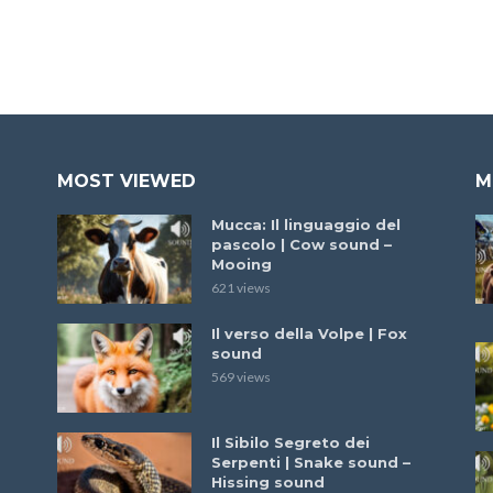
MOST VIEWED
M
Mucca: Il linguaggio del
pascolo | Cow sound –
Mooing
621 views
Il verso della Volpe | Fox
sound
569 views
Il Sibilo Segreto dei
Serpenti | Snake sound –
Hissing sound