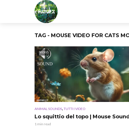
TAG - MOUSE VIDEO FOR CATS M
VIDEO
,
ANIMAL SOUNDS
TUTTI I VIDEO
Lo squittio del topo | Mouse Soun
1 min read