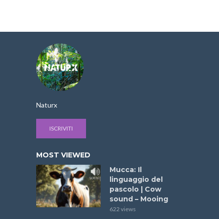
Naturx
ISCRIVITI
MOST VIEWED
Mucca: Il
linguaggio del
pascolo | Cow
sound – Mooing
622 views