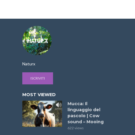
Naturx
ISCRIVITI
MOST VIEWED
Mucca: Il
linguaggio del
pascolo | Cow
sound – Mooing
622 views