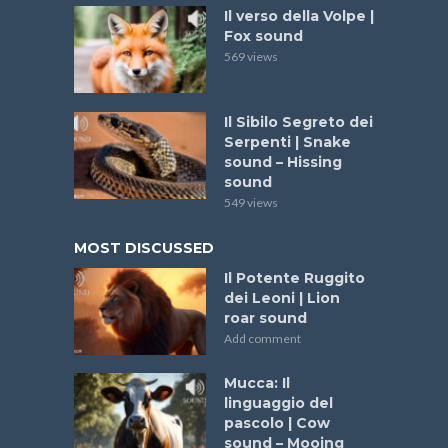
Il verso della Volpe |
Fox sound
569 views
Il Sibilo Segreto dei
Serpenti | Snake
sound – Hissing
sound
549 views
MOST DISCUSSED
Il Potente Ruggito
dei Leoni | Lion
roar sound
Add comment
Mucca: Il
linguaggio del
pascolo | Cow
sound – Mooing