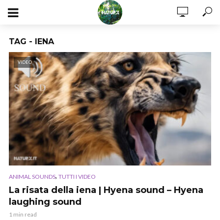
TAG - IENA
VIDEO
,
ANIMAL SOUNDS
TUTTI I VIDEO
La risata della iena | Hyena sound – Hyena
laughing sound
1 min read