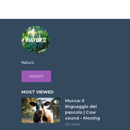
Naturx
ISCRIVITI
MOST VIEWED
Mucca: Il
linguaggio del
pascolo | Cow
sound – Mooing
621 views