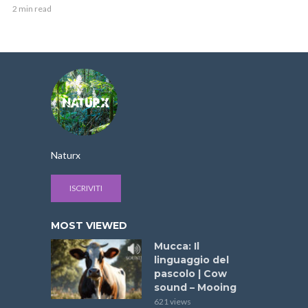
2 min read
Naturx
ISCRIVITI
MOST VIEWED
Mucca: Il
linguaggio del
pascolo | Cow
sound – Mooing
621 views