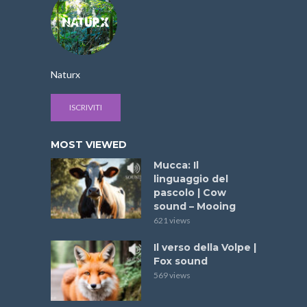
Naturx
ISCRIVITI
MOST VIEWED
Mucca: Il
linguaggio del
pascolo | Cow
sound – Mooing
621 views
Il verso della Volpe |
Fox sound
569 views