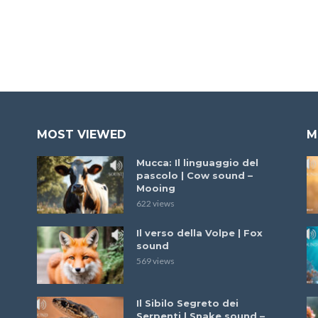
MOST VIEWED
M
Mucca: Il linguaggio del
pascolo | Cow sound –
Mooing
622 views
Il verso della Volpe | Fox
sound
569 views
Il Sibilo Segreto dei
Serpenti | Snake sound –