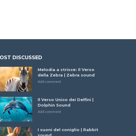
OST DISCUSSED
Melodia a strisce: Il Verso
della Zebra | Zebra sound
Add comment
Il Verso Unico dei Delfini |
Dolphin Sound
Add comment
I suoni del coniglio | Rabbit
sound