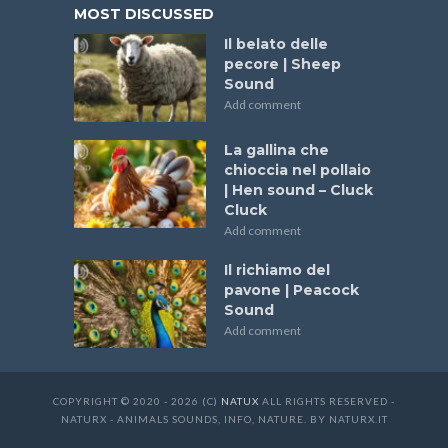
MOST DISCUSSED
Il belato delle
pecore | Sheep
Sound
Add comment
La gallina che
chioccia nel pollaio
| Hen sound – Cluck
Cluck
Add comment
Il richiamo del
pavone | Peacock
Sound
Add comment
COPYRIGHT © 2020 - 2026 (C)
NATUX
ALL RIGHTS RESERVED -
NATURX - ANIMALS SOUNDS, INFO, NATURE. BY NATURX.IT