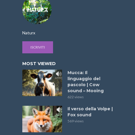
Naturx
ISCRIVITI
MOST VIEWED
Mucca: Il
linguaggio del
pascolo | Cow
sound – Mooing
622 views
Il verso della Volpe |
Fox sound
569 views