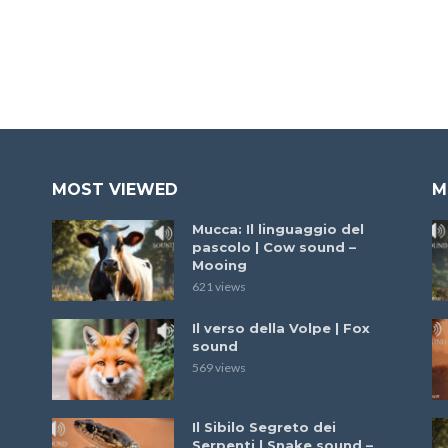
MOST VIEWED
M
Mucca: Il linguaggio del
pascolo | Cow sound –
Mooing
621 views
Il verso della Volpe | Fox
sound
569 views
Il Sibilo Segreto dei
Serpenti | Snake sound –