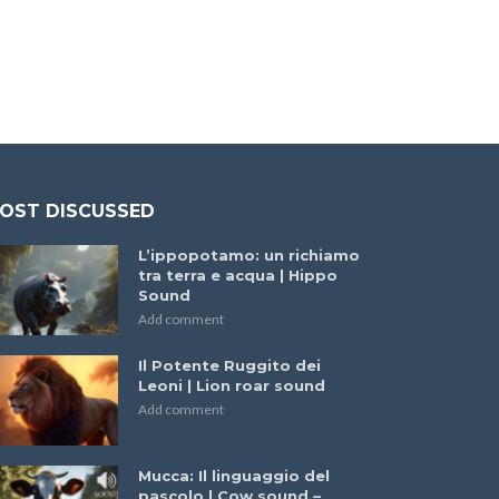
OST DISCUSSED
L’ippopotamo: un richiamo
tra terra e acqua | Hippo
Sound
Add comment
Il Potente Ruggito dei
Leoni | Lion roar sound
Add comment
Mucca: Il linguaggio del
pascolo | Cow sound –