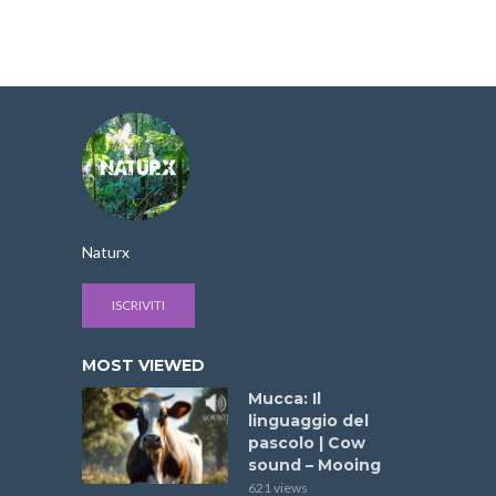
Naturx
ISCRIVITI
MOST VIEWED
Mucca: Il
linguaggio del
pascolo | Cow
sound – Mooing
621 views