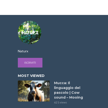
Naturx
ISCRIVITI
MOST VIEWED
Mucca: Il
linguaggio del
pascolo | Cow
sound – Mooing
621 views