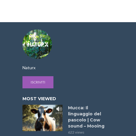
Naturx
ISCRIVITI
MOST VIEWED
Mucca: Il
linguaggio del
pascolo | Cow
sound – Mooing
622 views