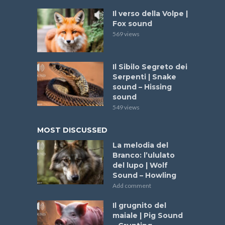
Il verso della Volpe |
Fox sound
569 views
Il Sibilo Segreto dei
Serpenti | Snake
sound – Hissing
sound
549 views
MOST DISCUSSED
La melodia del
Branco: l’ululato
del lupo | Wolf
Sound – Howling
Add comment
Il grugnito del
maiale | Pig Sound