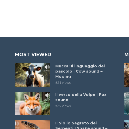
MOST VIEWED
M
Mucca: Il linguaggio del
pascolo | Cow sound –
Mooing
621 views
Il verso della Volpe | Fox
sound
569 views
Il Sibilo Segreto dei
Serpenti | Snake sound –