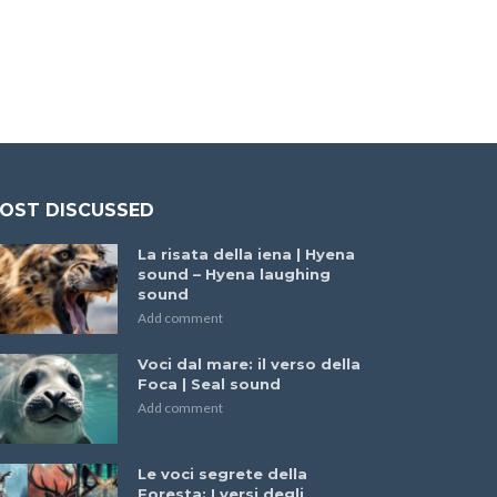
OST DISCUSSED
La risata della iena | Hyena
sound – Hyena laughing
sound
Add comment
Voci dal mare: il verso della
Foca | Seal sound
Add comment
Le voci segrete della
Foresta: I versi degli