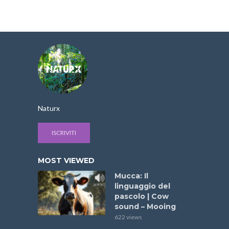
Naturx
ISCRIVITI
MOST VIEWED
Mucca: Il
linguaggio del
pascolo | Cow
sound – Mooing
622 views