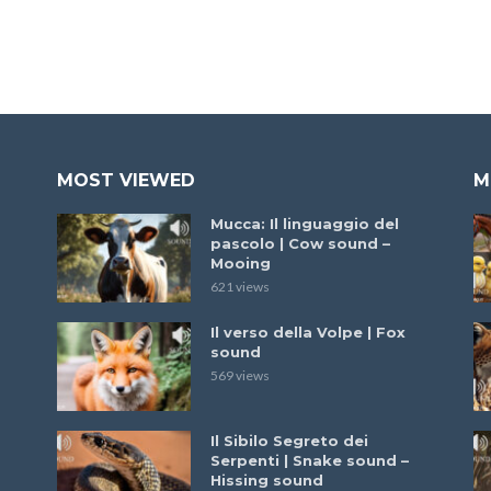
MOST VIEWED
M
Mucca: Il linguaggio del
pascolo | Cow sound –
Mooing
621 views
Il verso della Volpe | Fox
sound
569 views
Il Sibilo Segreto dei
Serpenti | Snake sound –
Hissing sound