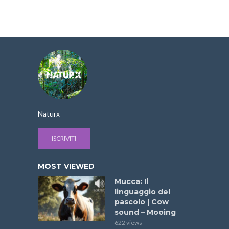
Naturx
ISCRIVITI
MOST VIEWED
Mucca: Il
linguaggio del
pascolo | Cow
sound – Mooing
622 views