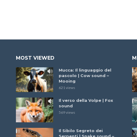
MOST VIEWED
M
Mucca: Il linguaggio del
pascolo | Cow sound –
Mooing
621 views
Il verso della Volpe | Fox
sound
569 views
Il Sibilo Segreto dei
Serpenti | Snake sound –