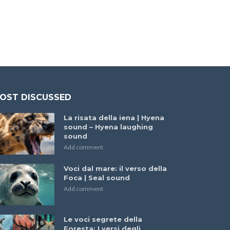
OST DISCUSSED
La risata della iena | Hyena
sound – Hyena laughing
sound
Add comment
Voci dal mare: il verso della
Foca | Seal sound
Add comment
Le voci segrete della
Foresta: I versi degli