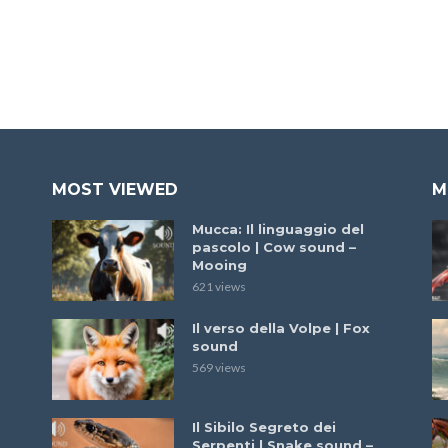
MOST VIEWED
M
Mucca: Il linguaggio del
pascolo | Cow sound –
Mooing
621 views
Il verso della Volpe | Fox
sound
569 views
Il Sibilo Segreto dei
Serpenti | Snake sound –