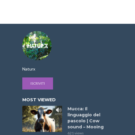
Naturx
ISCRIVITI
MOST VIEWED
Mucca: Il
linguaggio del
pascolo | Cow
sound – Mooing
621 views