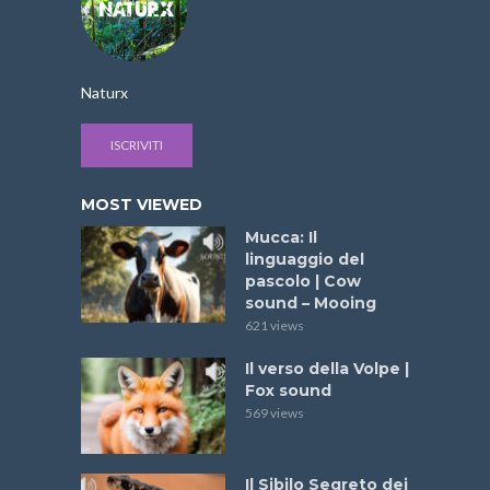
Naturx
ISCRIVITI
MOST VIEWED
Mucca: Il
linguaggio del
pascolo | Cow
sound – Mooing
621 views
Il verso della Volpe |
Fox sound
569 views
Il Sibilo Segreto dei