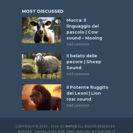
MOST DISCUSSED
Mucca: Il
linguaggio del
pascolo | Cow
sound – Mooing
Add comment
Il belato delle
pecore | Sheep
Sound
Add comment
Il Potente Ruggito
dei Leoni | Lion
roar sound
Add comment
COPYRIGHT © 2020 - 2026 (C)
NATUX
ALL RIGHTS RESERVED -
NATURX - ANIMALS SOUNDS, INFO, NATURE. BY NATURX.IT