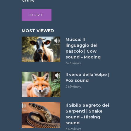
Naturx
ISCRIVITI
MOST VIEWED
Mucca: Il
linguaggio del
pascolo | Cow
sound – Mooing
621 views
Il verso della Volpe |
Fox sound
569 views
Il Sibilo Segreto dei
Serpenti | Snake
sound – Hissing
sound
549 views