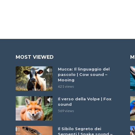
MOST VIEWED
M
Mucca: Il linguaggio del
pascolo | Cow sound –
Mooing
621 views
Il verso della Volpe | Fox
sound
569 views
Il Sibilo Segreto dei
Serpenti | Snake sound –