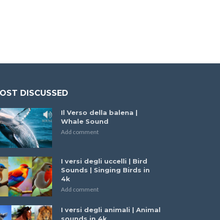
OST DISCUSSED
Il Verso della balena |
Whale Sound
Add comment
I versi degli uccelli | Bird
Sounds | Singing Birds in
4k
Add comment
I versi degli animali | Animal
sounds in 4k